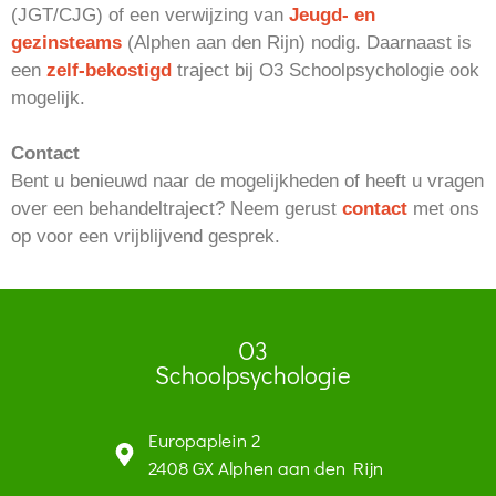
(JGT/CJG) of een verwijzing van
Jeugd- en
gezinsteams
(Alphen aan den Rijn) nodig. Daarnaast is
een
zelf-bekostigd
traject bij O3 Schoolpsychologie ook
mogelijk.
Contact
Bent u benieuwd naar de mogelijkheden of heeft u vragen
over een behandeltraject? Neem gerust
contact
met ons
op voor een vrijblijvend gesprek.
O3
Schoolpsychologie
Europaplein 2
2408 GX Alphen aan den Rijn