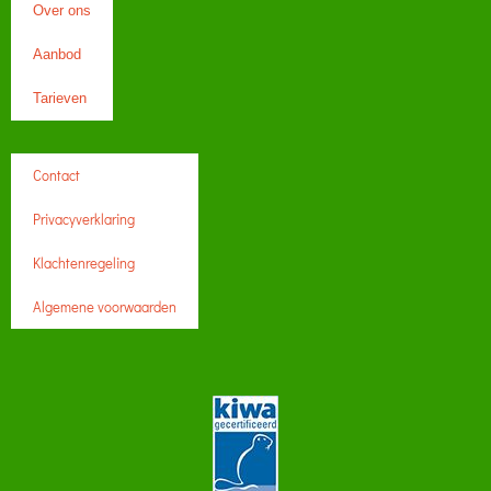
Over ons
Aanbod
Tarieven
Contact
Privacyverklaring
Klachtenregeling
Algemene voorwaarden