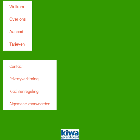
Welkom
Over ons
Aanbod
Tarieven
Contact
Privacyverklaring
Klachtenregeling
Algemene voorwaarden