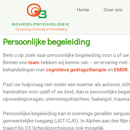
Home
Over ons
Persoonlijke begeleiding
Bent u op zoek naar persoonlijke begeleiding voor u of 
Binnen ons
team
hebben wij kennis van – en ervaring met 
behandelingen met
cognitieve gedragstherapie
en
EMDR
,
Past uw hulpvraag niet onder een noemer als autisme, ADH
handvatten voor uzelf of uw kind, dan is persoonlijke beg
opvoedingsvragen, stemmingsklachten, faalangst, trauma
Persoonlijke begeleiding kan in sommige gevallen vergoed
gemeentelijke toegang (JGT/CJG). In Alphen aan den Rijn i
traject bij O3 Schoolpsychologie ook mogelijk.