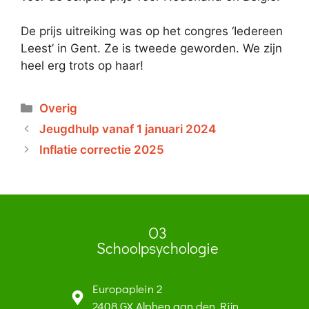
De prijs uitreiking was op het congres ‘Iedereen
Leest’ in Gent. Ze is tweede geworden. We zijn
heel erg trots op haar!
Overig
Jeugdhulp vanaf 1 januari 2024
Inflatie correctie 2025
O3
Schoolpsychologie
Europaplein 2
2408 GX Alphen aan den Rijn