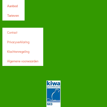
Aanbod
Tarieven
Contact
Privacyverklaring
Klachtenregeling
Algemene voorwaarden