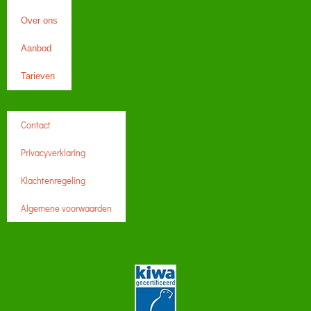
Over ons
Aanbod
Tarieven
Contact
Privacyverklaring
Klachtenregeling
Algemene voorwaarden